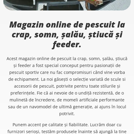
Magazin online de pescuit la
crap, somn, șalău, știucă și
feeder.
Acest magazin online de pescuit la crap, somn, șalău, știucă
și feeder a fost special conceput pentru pasionații de
pescuit sportiv care nu fac compromisuri când vine vorba
de echipament. La noi găsești o selecție variată de scule si
accesorii de pescuit, potrivite pentru toate stilurile și
preferințele. Fie că ai nevoie de o undiță rezistentă, de o
mulinetă de încredere, de momeli artificiale performante
sau de un navomodel de ultimă generație, ai ajuns în locul
potrivit.
Punem accent pe calitate și fiabilitate. Lucrăm doar cu
furnizori serioși, testăm produsele înainte să ajungă la tine