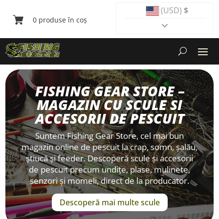
(USD)
$
0 produse în coș
FISHING GEAR STORE –
MAGAZIN CU SCULE SI
ACCESORII DE PESCUIT
Suntem Fishing Gear Store, cel mai bun
magazin online de pescuit la crap, somn, șalău,
știucă și feeder. Descoperă scule și accesorii
de pescuit precum undițe, plase, mulinete,
senzori și momeli, direct de la producator.
Descoperă mai multe scule