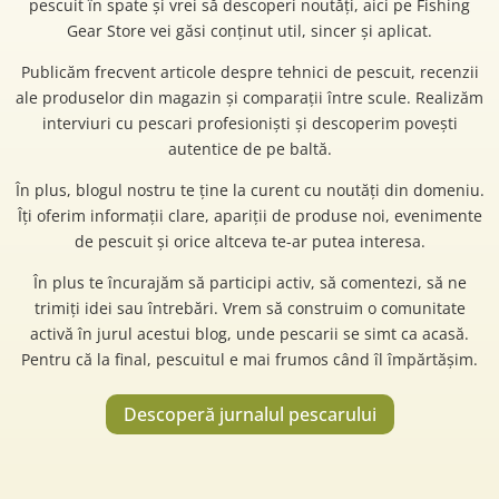
pescuit în spate și vrei să descoperi noutăți, aici pe Fishing
Gear Store vei găsi conținut util, sincer și aplicat.
Publicăm frecvent articole despre tehnici de pescuit, recenzii
ale produselor din magazin și comparații între scule. Realizăm
interviuri cu pescari profesioniști și descoperim povești
autentice de pe baltă.
În plus, blogul nostru te ține la curent cu noutăți din domeniu.
Îți oferim informații clare, apariții de produse noi, evenimente
de pescuit și orice altceva te-ar putea interesa.
În plus te încurajăm să participi activ, să comentezi, să ne
trimiți idei sau întrebări. Vrem să construim o comunitate
activă în jurul acestui blog, unde pescarii se simt ca acasă.
Pentru că la final, pescuitul e mai frumos când îl împărtășim.
Descoperă jurnalul pescarului