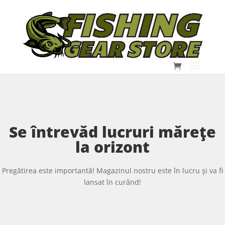
Se întrevăd lucruri mărețe
la orizont
Pregătirea este importantă! Magazinul nostru este în lucru și va fi
lansat în curând!