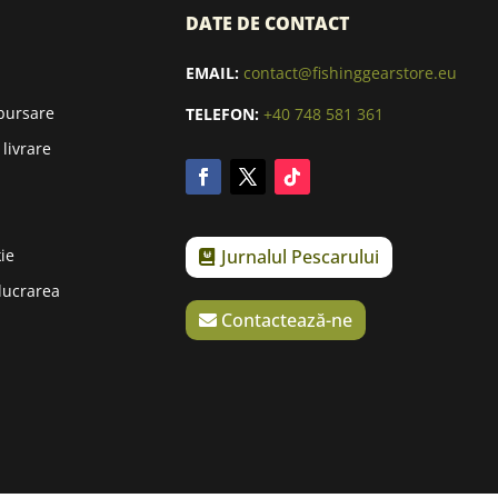
DATE DE CONTACT
EMAIL:
contact@fishinggearstore.eu
mbursare
TELEFON:
+40 748 581 361
 livrare
Jurnalul Pescarului
kie
elucrarea
Contactează-ne