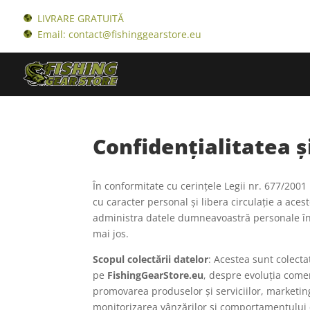
LIVRARE GRATUITĂ
Email: contact@fishinggearstore.eu
Confidențialitatea ș
În conformitate cu cerințele Legii nr. 677/2001
cu caracter personal și libera circulație a aces
administra datele dumneavoastră personale în c
mai jos.
Scopul colectării datelor
: Acestea sunt colect
pe
FishingGearStore.eu
, despre evoluția comenz
promovarea produselor și serviciilor, marketing,
monitorizarea vânzărilor și comportamentului