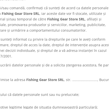
și/sau comandă, confirmați că sunteți de acord ca datele personale
 a
Fishing Gear Store SRL
, iar aceste date vor fi stocate, utilizate și
orial și/sau temporal de către
Fishing Gear Store SRL
, afiliații și
iale, promovarea produselor și serviciilor, marketing, publicitate,
izare și urmărire a comportamentului consumatorilor.
e, sunteți informat cu privire la drepturile pe care le aveți conform
formare, dreptul de acces la date, dreptul de intervenție asupra aces
ei decizii individuale, și dreptul de a vă adresa instanței în cazul
77/2001.
rării datelor personale și de a solicita ștergerea acestora, fie parț
trimise la adresa
Fishing Gear Store SRL
, str. ………………………., Bucure
ptului că datele personale sunt sau nu prelucrate;
otive legitime legate de situația dumneavoastră particulară;