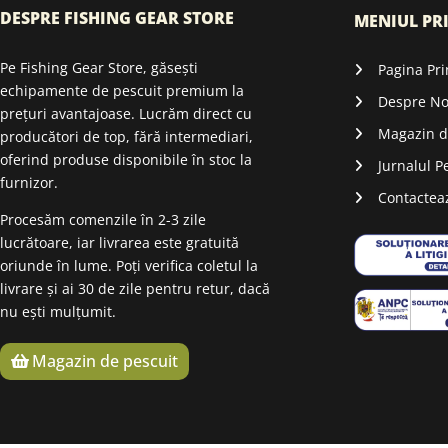
DESPRE FISHING GEAR STORE
MENIUL PR
Pe Fishing Gear Store, găsești
Pagina Pri
echipamente de pescuit premium la
Despre No
prețuri avantajoase. Lucrăm direct cu
Magazin d
producători de top, fără intermediari,
oferind produse disponibile în stoc la
Jurnalul P
furnizor.
Contactea
Procesăm comenzile în 2-3 zile
lucrătoare, iar livrarea este gratuită
oriunde în lume. Poți verifica coletul la
livrare și ai 30 de zile pentru retur, dacă
nu ești mulțumit.
Magazin de pescuit