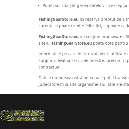
Puteți solicita ștergerea datelor, cu excepția
FishingGearStore.eu
își rezervă dreptul de a t
curente și poate trimite felicitări, cupoane ca
FishingGearStore.eu
nu susține promovarea SPA
site-ul
FishingGearStore.eu
poate opta pentru 
Informațiile pe care le furnizați vor fi utilizat
sprijini și evalua serviciile noastre, precum și 
contractuali.
Datele dumneavoastră personale pot fi transmis
judecătorești și alte organisme abilitate ale st