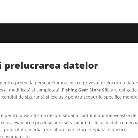
i prelucrarea datelor
 pentru protecția persoanelor în ceea ce privește prelucrarea datel
tora, modificată și completată,
Fishing Gear Store SRL
are obligația
ondiții de siguranță și exclusiv pentru scopurile specifice menți
ate pentru a vă informa despre situația contului dumneavoastră de
ilor, evaluarea produselor și serviciilor oferite, activități comercia
 publicitate, media, dezvoltare, cercetare de piață, statistici,
 consumatorilor.