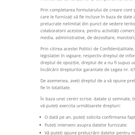
Prin completarea formularului de creare cont 
care le furnizați să fie incluse în baza de date
prelucrate nelimitat din punct de vedere terit
colaboratorii acestora, pentru activități comerc
media, administrative, de dezvoltare, monitor
Prin citirea acestei Politici de Confidențialitat
legislației în vigoare, respectiv dreptul de in
dreptul de opoziție, dreptul de a nu fi supus un
încălcării drepturilor garantate de Legea nr. 6
De asemenea, aveți dreptul de a vă opune preluc
fie în totalitate.
În baza unei cereri scrise, datate și semnate, 
vă puteți exercita următoarele drepturi:
O dată pe an, puteți solicita confirmarea fa
Puteți interveni asupra datelor furnizate;
Vă puteți opune prelucrării datelor pentru m