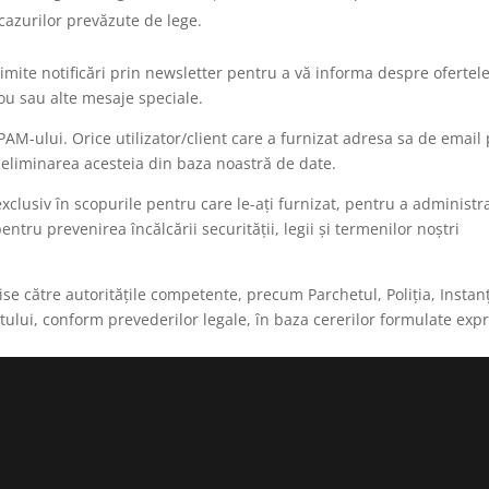
 cazurilor prevăzute de lege.
rimite notificări prin newsletter pentru a vă informa despre ofertel
dou sau alte mesaje speciale.
M-ului. Orice utilizator/client care a furnizat adresa sa de email
eliminarea acesteia din baza noastră de date.
e exclusiv în scopurile pentru care le-ați furnizat, pentru a administr
pentru prevenirea încălcării securității, legii și termenilor noștri
e către autoritățile competente, precum Parchetul, Poliția, Instan
atului, conform prevederilor legale, în baza cererilor formulate expr