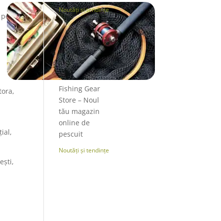
Noutăți și tendințe
 pe
Fishing Gear
tora,
Store – Noul
tău magazin
online de
ial,
pescuit
Noutăți și tendințe
ști,