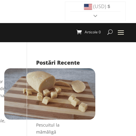
(USD)
$
Articole 0
Postări Recente
or
 de a
onate
le,
Pescuitul la
mămăligă