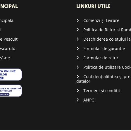
INCIPAL
LINKURI UTILE
ncipală
Comenzi și Livrare
i
Politica de Retur si Ra
e Pescuit
Deschiderea coletului la
escarului
Formular de garantie
ză-ne
Formular de retur
Politica de utilizare Coo
Confidențialitatea și pr
datelor
Termeni și condiții
ANPC